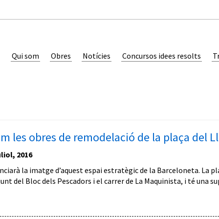
Qui som
Obres
Notícies
Concursos idees resolts
T
em les obres de remodelació de la plaça del L
liol, 2016
ciarà la imatge d’aquest espai estratègic de la Barceloneta. La pla
unt del Bloc dels Pescadors i el carrer de La Maquinista, i té una s