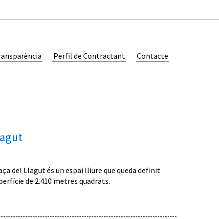
ransparència
Perfil de Contractant
Contacte
lagut
ça del Llagut és un espai lliure que queda definit
uperfície de 2.410 metres quadrats.