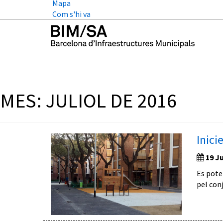
Mapa
Com s'hi va
MES:
JULIOL DE 2016
Inici
19 Ju
Es poten
pel conj