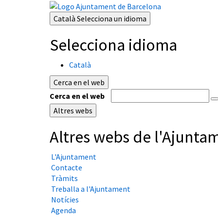
Català
Selecciona un idioma
Selecciona idioma
Català
Cerca en el web
Cerca en el web
Altres webs
Altres webs de l'Ajunta
L'Ajuntament
Contacte
Tràmits
Treballa a l'Ajuntament
Notícies
Agenda