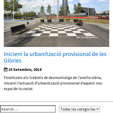
Iniciem la urbanització provisional de les
Glòries
15 Setembre, 2014
Finalitzats els treballs de desmuntatge de l’anella viària,
iniciem l’actuació d’urbanització provisional d’aquest nou
espai de la ciutat.
Cerca: