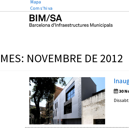
Mapa
Com s'hi va
MES:
NOVEMBRE DE 2012
Inaug
30 N
Dissabt