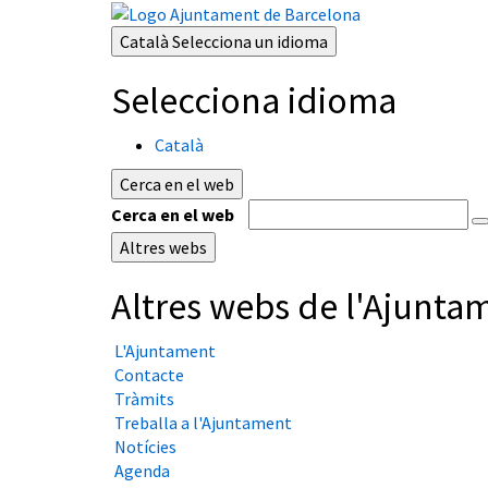
Català
Selecciona un idioma
Selecciona idioma
Català
Cerca en el web
Cerca en el web
Altres webs
Altres webs de l'Ajunta
L'Ajuntament
Contacte
Tràmits
Treballa a l'Ajuntament
Notícies
Agenda