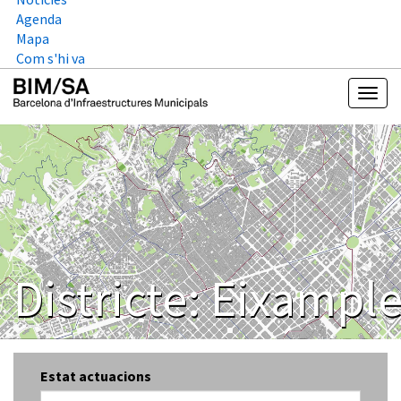
Agenda
Mapa
Com s'hi va
Districte:
Eixampl
Estat actuacions