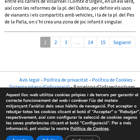
entre els carrers de Villarroel i Comte d’Urgell, en un eix verd,
així com les reformes de la pl. del Dubte, per definir els usos
de vianants i els compartits amb vehicles, i la de la pl. del Pes
de la Palla, on s’hi crea una zona de joc infantil singular.
1
2
3
…
14
15
Següent
Avís legal
-
Política de privacitat
-
Política de Cookies
-
Sistema intern d’informació
- Barcelona d'Infraestructures
Municipals - 2026
Aquest lloc web utilitza cookies pròpies i de tercers per garantir el
correcte funcionament del web i conèixer l’ús del mateix
mitjançant l'anàlisi dels seus hàbits de navegació. Pot acceptar o
rebutjar totes les cookies clicant el botó d’ ”Acceptar" o "Rebutjar",
respectivament, així com configurar la selecció de cookies segons
les seves preferències clicant el botó "Configuració". Per a més
informació, pot visitar la nostra
Política de Cookies
.