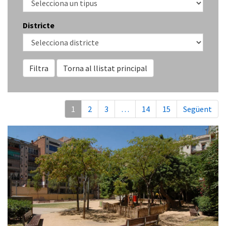
Districte
Filtra
Torna al llistat principal
1
2
3
…
14
15
Següent