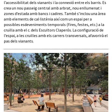
l’accessibilitat dels vianants i la connexió entre els barris. Es
crea un nou passeig central amb arbrat, nou enllumenat i
zones d’estada amb bancs i cadires. També s’inclou una àrea
amb elements de cal·listènia així com un espai per a
possibles esdeveniments temporals (fires, festes, etc.) a la
cruïlla amb el c. dels Escultors Claperós. La configuració de
l’espai, a les cruïlles amb els carrers transversals, afavorirà el
pas dels vianants.