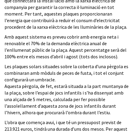
que connectarà la instal·lació amb la xarxa elèctrica de
companyia per garantir la correcta il·luminació en tot
moment. Per tant, aquestes plaques proporcionaran
l’energia que contribuirà a reduir el consum d’electricitat
procedent de la xarxa elèctrica de les lluminàries de la plaça.
Amb aquest sistema es preveu cobrir amb energia neta i
renovable el 70% de la demanda elèctrica anual de
l’enllumenat públic de la plaça. Aquest percentatge serà del
100% entre els mesos d’abril i agost (tots dos inclosos).
Les plaques solars situades sobre la coberta d’una pèrgola es
combinaran amb mòduls de peces de fusta, i tot el conjunt
configurarà un umbracle.
Aquesta pèrgola, de fet, estarà situada a la part muntanya de
la plaça, sobre l’espai de jocs infantils i s’ha dissenyat amb
una alçada de 5 metres, calculada per fer possible
l’assolellament d’aquesta zona de jocs infantils durant
l’hivern, alhora que procurarà l’ombra durant l’estiu.
L’obra que comença avui, i que té un pressupost previst de
213.921 euros, tindrà una durada d’uns dos mesos. Per aquest