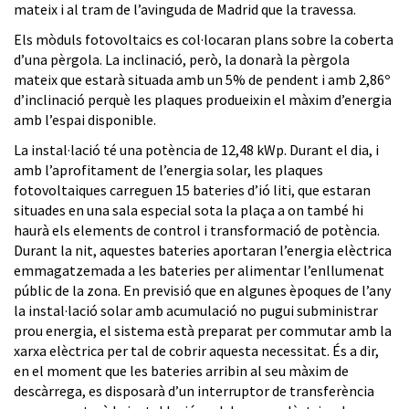
mateix i al tram de l’avinguda de Madrid que la travessa.
Els mòduls fotovoltaics es col·locaran plans sobre la coberta
d’una pèrgola. La inclinació, però, la donarà la pèrgola
mateix que estarà situada amb un 5% de pendent i amb 2,86º
d’inclinació perquè les plaques produeixin el màxim d’energia
amb l’espai disponible.
La instal·lació té una potència de 12,48 kWp. Durant el dia, i
amb l’aprofitament de l’energia solar, les plaques
fotovoltaiques carreguen 15 bateries d’ió liti, que estaran
situades en una sala especial sota la plaça a on també hi
haurà els elements de control i transformació de potència.
Durant la nit, aquestes bateries aportaran l’energia elèctrica
emmagatzemada a les bateries per alimentar l’enllumenat
públic de la zona. En previsió que en algunes èpoques de l’any
la instal·lació solar amb acumulació no pugui subministrar
prou energia, el sistema està preparat per commutar amb la
xarxa elèctrica per tal de cobrir aquesta necessitat. És a dir,
en el moment que les bateries arribin al seu màxim de
descàrrega, es disposarà d’un interruptor de transferència