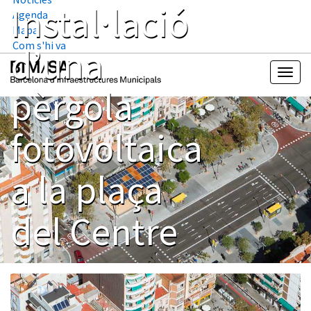
Instal·lació
Agenda
Mapa
Com s'hi va
d’una
pèrgola
fotovoltaica
a la plaça
del Centre