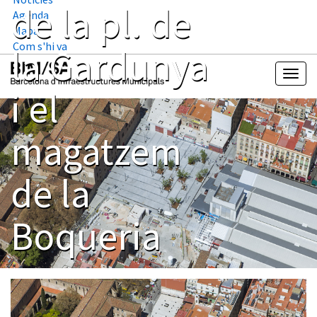
de la pl. de
Agenda
Mapa
Com s'hi va
la Gardunya
i el
magatzem
de la
Boqueria