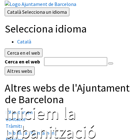
Català
Selecciona un idioma
Selecciona idioma
Català
Cerca en el web
Cerca en el web
Altres webs
Altres webs de l'Ajuntament
de Barcelona
Iniciem la
L'Ajuntament
Contacte
urbanització
Tràmits
Treballa a l'Ajuntament
Notícies