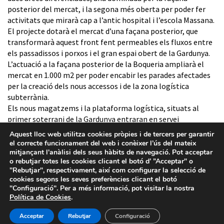
posterior del mercat, i la segona més oberta per poder fer
activitats que mirarà cap a l’antic hospital i l’escola Massana.
El projecte dotarà el mercat d’una façana posterior, que
transformarà aquest front fent permeables els fluxos entre
els passadissos i porxos i el gran espai obert de la Gardunya.
L’actuació a la façana posterior de la Boqueria ampliarà el
mercat en 1.000 m2 per poder encabir les parades afectades
per la creació dels nous accessos i de la zona logística
subterrània.
Els nous magatzems i la plataforma logística, situats al
primer soterrani de la Gardunya entraran en servei
parcialment després de setmana santa.
Aquest lloc web utilitza cookies pròpies i de tercers per garantir
el correcte funcionament del web i conèixer l’ús del mateix
mitjançant l'anàlisi dels seus hàbits de navegació. Pot acceptar
o rebutjar totes les cookies clicant el botó d’ ”Acceptar" o
"Rebutjar", respectivament, així com configurar la selecció de
cookies segons les seves preferències clicant el botó
"Configuració". Per a més informació, pot visitar la nostra
Política de Cookies
.
Avís legal
-
Política de privacitat
-
Política de Cookies
-
Sistema intern d’informació
- Barcelona d'Infraestructures
Acceptar
Rebutjar
Configuració
Municipals - 2026