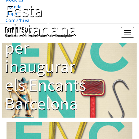
Festa
Agenda
Mapa
Com s'hi va
ciutadana
per
inaugurar
els Encants
Barcelona