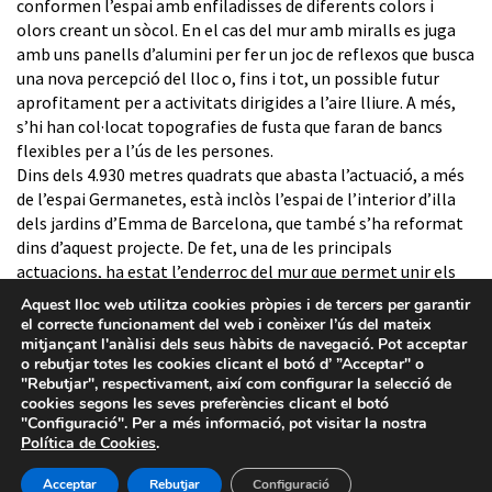
conformen l’espai amb enfiladisses de diferents colors i
olors creant un sòcol. En el cas del mur amb miralls es juga
amb uns panells d’alumini per fer un joc de reflexos que busca
una nova percepció del lloc o, fins i tot, un possible futur
aprofitament per a activitats dirigides a l’aire lliure. A més,
s’hi han col·locat topografies de fusta que faran de bancs
flexibles per a l’ús de les persones.
Dins dels 4.930 metres quadrats que abasta l’actuació, a més
de l’espai Germanetes, està inclòs l’espai de l’interior d’illa
dels jardins d’Emma de Barcelona, que també s’ha reformat
dins d’aquest projecte. De fet, una de les principals
actuacions, ha estat l’enderroc del mur que permet unir els
dos espais sense cap mena d’obstacle entre ells.
Aquest lloc web utilitza cookies pròpies i de tercers per garantir
el correcte funcionament del web i conèixer l’ús del mateix
mitjançant l'anàlisi dels seus hàbits de navegació. Pot acceptar
o rebutjar totes les cookies clicant el botó d’ ”Acceptar" o
"Rebutjar", respectivament, així com configurar la selecció de
cookies segons les seves preferències clicant el botó
"Configuració". Per a més informació, pot visitar la nostra
Política de Cookies
.
Avís legal
-
Política de privacitat
-
Política de Cookies
-
Sistema intern d’informació
- Barcelona d'Infraestructures
Acceptar
Rebutjar
Configuració