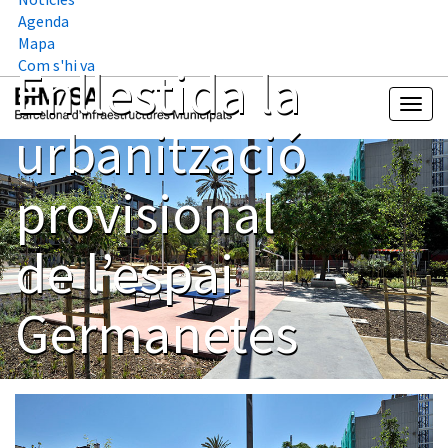
Agenda
Mapa
Com s'hi va
Enllestida la
urbanització
provisional
de l’espai
Germanetes