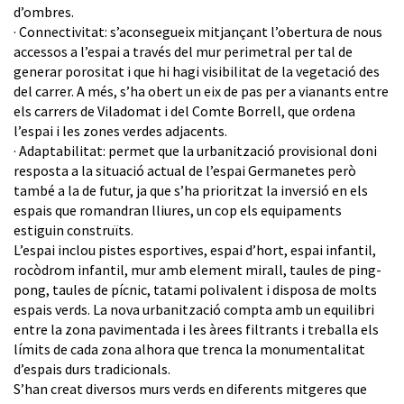
d’ombres.
· Connectivitat: s’aconsegueix mitjançant l’obertura de nous
accessos a l’espai a través del mur perimetral per tal de
generar porositat i que hi hagi visibilitat de la vegetació des
del carrer. A més, s’ha obert un eix de pas per a vianants entre
els carrers de Viladomat i del Comte Borrell, que ordena
l’espai i les zones verdes adjacents.
· Adaptabilitat: permet que la urbanització provisional doni
resposta a la situació actual de l’espai Germanetes però
també a la de futur, ja que s’ha prioritzat la inversió en els
espais que romandran lliures, un cop els equipaments
estiguin construïts.
L’espai inclou pistes esportives, espai d’hort, espai infantil,
rocòdrom infantil, mur amb element mirall, taules de ping-
pong, taules de pícnic, tatami polivalent i disposa de molts
espais verds. La nova urbanització compta amb un equilibri
entre la zona pavimentada i les àrees filtrants i treballa els
límits de cada zona alhora que trenca la monumentalitat
d’espais durs tradicionals.
S’han creat diversos murs verds en diferents mitgeres que