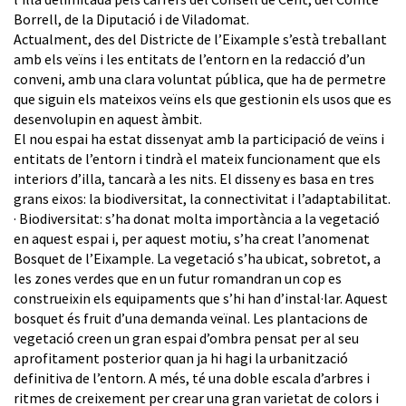
Borrell, de la Diputació i de Viladomat.
Actualment, des del Districte de l’Eixample s’està treballant
amb els veïns i les entitats de l’entorn en la redacció d’un
conveni, amb una clara voluntat pública, que ha de permetre
que siguin els mateixos veïns els que gestionin els usos que es
desenvolupin en aquest àmbit.
El nou espai ha estat dissenyat amb la participació de veïns i
entitats de l’entorn i tindrà el mateix funcionament que els
interiors d’illa, tancarà a les nits. El disseny es basa en tres
grans eixos: la biodiversitat, la connectivitat i l’adaptabilitat.
· Biodiversitat: s’ha donat molta importància a la vegetació
en aquest espai i, per aquest motiu, s’ha creat l’anomenat
Bosquet de l’Eixample. La vegetació s’ha ubicat, sobretot, a
les zones verdes que en un futur romandran un cop es
construeixin els equipaments que s’hi han d’instal·lar. Aquest
bosquet és fruit d’una demanda veïnal. Les plantacions de
vegetació creen un gran espai d’ombra pensat per al seu
aprofitament posterior quan ja hi hagi la urbanització
definitiva de l’entorn. A més, té una doble escala d’arbres i
ritmes de creixement per crear una gran varietat de colors i