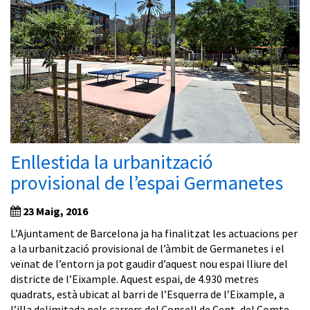
Enllestida la urbanització
provisional de l’espai Germanetes
23 Maig, 2016
L’Ajuntament de Barcelona ja ha finalitzat les actuacions per
a la urbanització provisional de l’àmbit de Germanetes i el
veïnat de l’entorn ja pot gaudir d’aquest nou espai lliure del
districte de l’Eixample. Aquest espai, de 4.930 metres
quadrats, està ubicat al barri de l’Esquerra de l’Eixample, a
l’illa delimitada pels carrers del Consell de Cent, del Comte