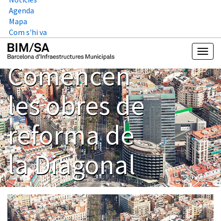
Agenda
Mapa
Com s'hi va
Comencen
les obres de
reforma de
la Diagonal