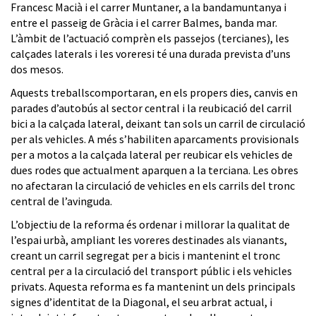
Francesc Macià i el carrer Muntaner, a la bandamuntanya i
entre el passeig de Gràcia i el carrer Balmes, banda mar.
L’àmbit de l’actuació comprèn els passejos (tercianes), les
calçades laterals i les voreresi té una durada prevista d’uns
dos mesos.
Aquests treballscomportaran, en els propers dies, canvis en
parades d’autobús al sector central i la reubicació del carril
bici a la calçada lateral, deixant tan sols un carril de circulació
per als vehicles. A més s’habiliten aparcaments provisionals
per a motos a la calçada lateral per reubicar els vehicles de
dues rodes que actualment aparquen a la terciana. Les obres
no afectaran la circulació de vehicles en els carrils del tronc
central de l’avinguda.
L’objectiu de la reforma és ordenar i millorar la qualitat de
l’espai urbà, ampliant les voreres destinades als vianants,
creant un carril segregat per a bicis i mantenint el tronc
central per a la circulació del transport públic i els vehicles
privats. Aquesta reforma es fa mantenint un dels principals
signes d’identitat de la Diagonal, el seu arbrat actual, i