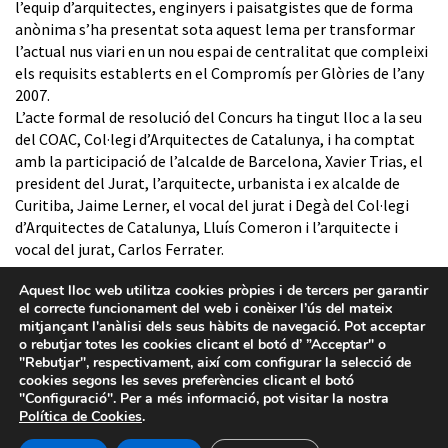
l’equip d’arquitectes, enginyers i paisatgistes que de forma
anònima s’ha presentat sota aquest lema per transformar
l’actual nus viari en un nou espai de centralitat que compleixi
els requisits establerts en el Compromís per Glòries de l’any
2007.
L’acte formal de resolució del Concurs ha tingut lloc a la seu
del COAC, Col·legi d’Arquitectes de Catalunya, i ha comptat
amb la participació de l’alcalde de Barcelona, Xavier Trias, el
president del Jurat, l’arquitecte, urbanista i ex alcalde de
Curitiba, Jaime Lerner, el vocal del jurat i Degà del Col·legi
d’Arquitectes de Catalunya, Lluís Comeron i l’arquitecte i
vocal del jurat, Carlos Ferrater.
Enllaç a la web de Glòries
Aquest lloc web utilitza cookies pròpies i de tercers per garantir
el correcte funcionament del web i conèixer l’ús del mateix
mitjançant l'anàlisi dels seus hàbits de navegació. Pot acceptar
o rebutjar totes les cookies clicant el botó d’ ”Acceptar" o
"Rebutjar", respectivament, així com configurar la selecció de
cookies segons les seves preferències clicant el botó
"Configuració". Per a més informació, pot visitar la nostra
Política de Cookies
.
Avís legal
-
Política de privacitat
-
Política de Cookies
-
Sistema intern d’informació
- Barcelona d'Infraestructures