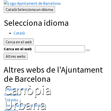
Català
Selecciona un idioma
Selecciona idioma
Català
Cerca en el web
Cerca en el web
Altres webs
Altres webs de l'Ajuntament
de Barcelona
Canòpia
L'Ajuntament
Contacte
Urbana
Tràmits
Treballa a l'Ajuntament
Notícies