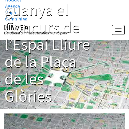
guanya el
Agenda
Mapa
Com s'hi va
Concurs de
l’Espai Lliure
de la Plaça
de les
Glòries