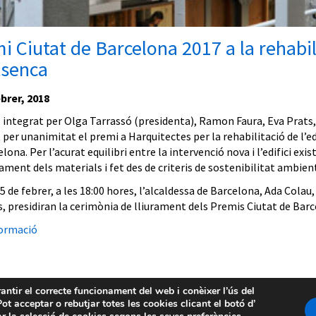
i Ciutat de Barcelona 2017 a la rehabili
tsenca
brer, 2018
t, integrat per Olga Tarrassó (presidenta), Ramon Faura, Eva Prats
per unanimitat el premi a Harquitectes per la rehabilitació de l’edi
lona. Per l’acurat equilibri entre la intervenció nova i l’edifici ex
ament dels materials i fet des de criteris de sostenibilitat ambient
5 de febrer, a les 18:00 hores, l’alcaldessa de Barcelona, Ada Colau
s, presidiran la cerimònia de lliurament dels Premis Ciutat de Barc
ormació
rantir el correcte funcionament del web i conèixer l’ús del
ot acceptar o rebutjar totes les cookies clicant el botó d’