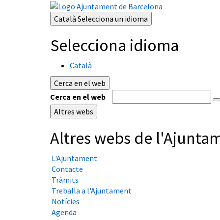
Català
Selecciona un idioma
Selecciona idioma
Català
Cerca en el web
Cerca en el web
Altres webs
Altres webs de l'Ajunta
L'Ajuntament
Contacte
Tràmits
Treballa a l'Ajuntament
Notícies
Agenda