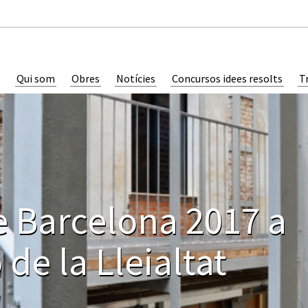
Qui som
Obres
Notícies
Concursos idees resolts
T
e Barcelona 2017 a
 de la Lleialtat