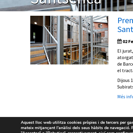
Prem
San
02 Fe
El jura
atorgat 
de Barce
el tract
Dijous 1
Subirat
Més inf
Aquest lloc web utilitza cookies pròpies i de tercers per ga
mateix mitjançant l'anàlisi dels seus hàbits de navegació. P