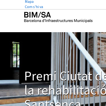
Mapa
Com s'hi va
Premi Ciutat d
la rehabilitació
Santsenca