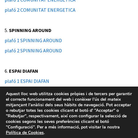
plafó 2 COMUNITAT ENERGETICA
5.
SPINNING AROUND
plafó 1 SPINNING AROUND
plafó 2 SPINNING AROUND
6.
ESPAI DIAFAN
plafó 1 ESPAI DIAFAN
plafó 2 ESPAI DIAFAN
Aquest lloc web utilitza cookies pròpies i de tercers per garantir
el correcte funcionament del web i conèixer l’ús del mateix
mitjançant l'anàlisi dels seus hàbits de navegació. Pot acceptar
o rebutjar totes les cookies clicant el botó d’ ”Acceptar" o
"Rebutjar", respectivament, així com configurar la selecció de
cookies segons les seves preferències clicant el botó
"Configuració". Per a més informació, pot visitar la nostra
Política de Cookies
.
Avís legal
-
Política de privacitat
-
Política de Cookies
-