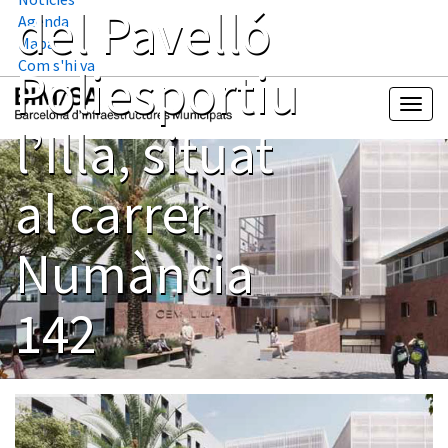
del Pavelló
Agenda
Mapa
Com s'hi va
Poliesportiu
l’Illa, situat
al carrer
Numància
142