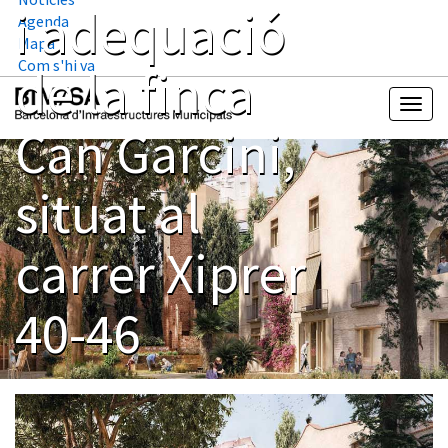
i adequació
Agenda
Mapa
Com s'hi va
de la finca
Can Garcini,
situat al
carrer Xiprer
40-46