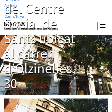
del Centre
Agenda
Mapa
Com s'hi va
Social de
Sants ubicat
al carrer
d’Olzinelles,
30