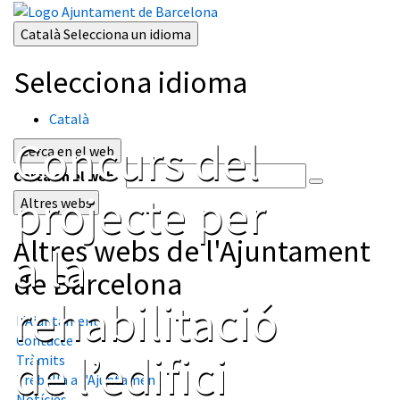
Català
Selecciona un idioma
Selecciona idioma
Català
Concurs del
Cerca en el web
Cerca en el web
projecte per
Altres webs
Altres webs de l'Ajuntament
a la
de Barcelona
rehabilitació
L'Ajuntament
Contacte
de l’edifici
Tràmits
Treballa a l'Ajuntament
Notícies