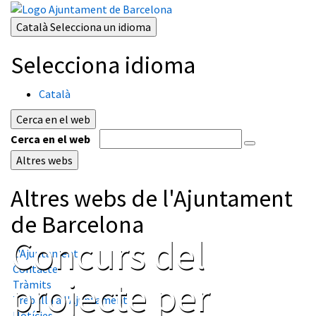
Català
Selecciona un idioma
Selecciona idioma
Català
Cerca en el web
Cerca en el web
Altres webs
Altres webs de l'Ajuntament
de Barcelona
Concurs del
L'Ajuntament
Contacte
projecte per
Tràmits
Treballa a l'Ajuntament
Notícies