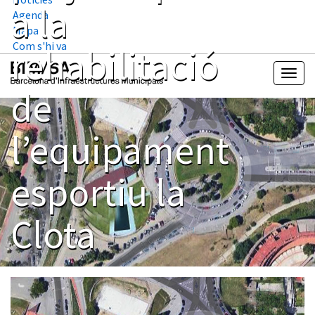
a la
Agenda
Mapa
Com s'hi va
rehabilitació
de
l’equipament
esportiu la
Clota