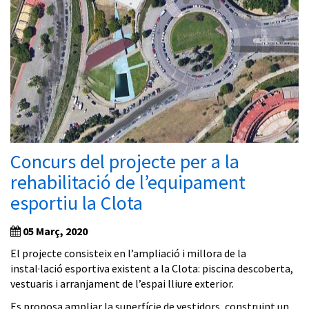
Concurs del projecte per a la
rehabilitació de l’equipament
esportiu la Clota
05 Març, 2020
El projecte consisteix en l’ampliació i millora de la
instal·lació esportiva existent a la Clota: piscina descoberta,
vestuaris i arranjament de l’espai lliure exterior.
Es proposa ampliar la superfície de vestidors, construint un