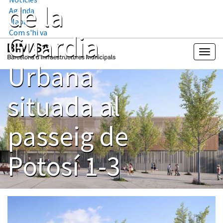
de la
Agenda
Mapa
Com s'hi va
Guardia
Urbana
situada al
passeig de
Potosí 1-3