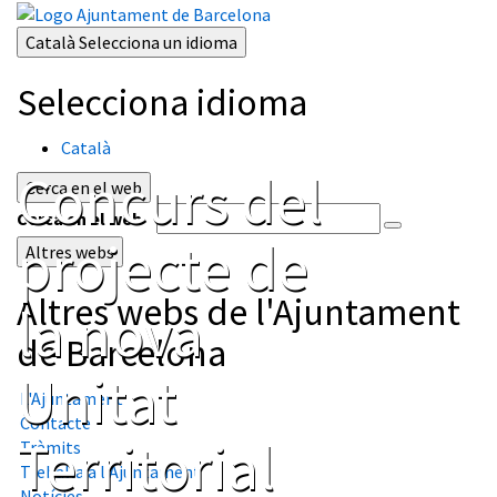
Català
Selecciona un idioma
Selecciona idioma
Català
Concurs del
Cerca en el web
Cerca en el web
projecte de
Altres webs
Altres webs de l'Ajuntament
la nova
de Barcelona
Unitat
L'Ajuntament
Contacte
Territorial
Tràmits
Treballa a l'Ajuntament
Notícies