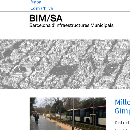
Mapa
Com s'hi va
Mill
Gim
District