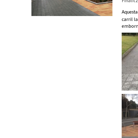
Finalitz
Aquesta
carril l
emborna