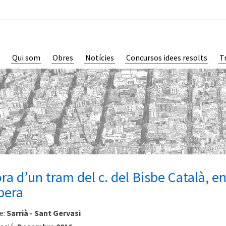
Qui som
Obres
Notícies
Concursos idees resolts
T
ora d’un tram del c. del Bisbe Català, en
pera
e:
Sarrià - Sant Gervasi