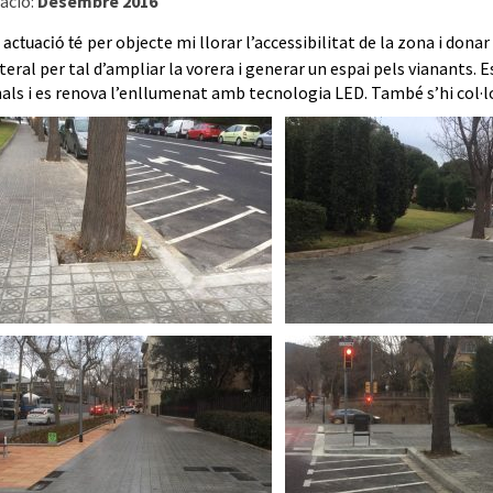
ació:
Desembre 2016
per objecte mi llorar l’accessibilitat de la zona i donar
 actuació té
ateral per tal d’ampliar la vorera i generar un espai pels vianants.
ls i es renova l’enllumenat amb tecnologia LED. També s’hi col·lo