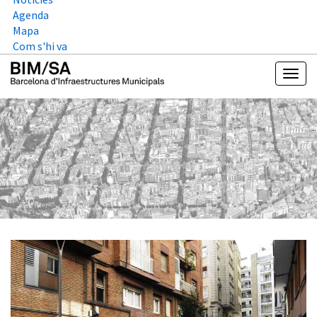
Agenda
Mapa
Com s'hi va