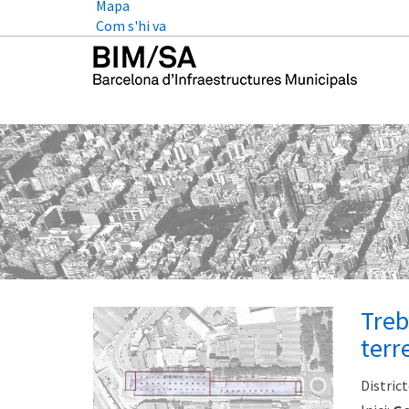
Mapa
Com s'hi va
Treb
terr
District