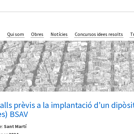
Qui som
Obres
Notícies
Concursos idees resolts
T
alls prèvis a la implantació d’un dipòsi
es) BSAV
e:
Sant Martí