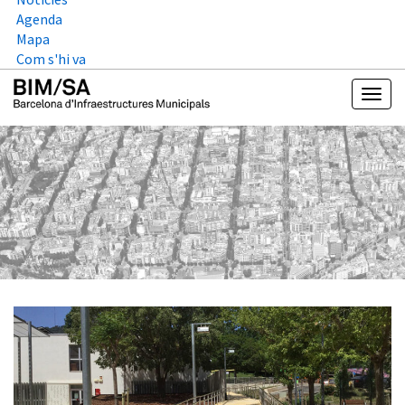
Agenda
Mapa
Com s'hi va