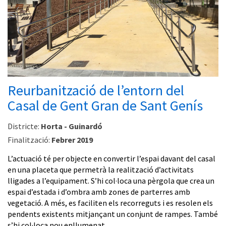
Reurbanització de l’entorn del
Casal de Gent Gran de Sant Genís
Districte:
Horta - Guinardó
Finalització:
Febrer 2019
L’actuació té per objecte en convertir l’espai davant del casal
en una placeta que permetrà la realització d’activitats
lligades a l’equipament. S’hi col·loca una pèrgola que crea un
espai d’estada i d’ombra amb zones de parterres amb
vegetació. A més, es faciliten els recorreguts i es resolen els
pendents existents mitjançant un conjunt de rampes. També
s’hi col·loca nou enllumenat.