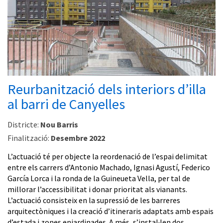
Reurbanització dels interiors d’illa
al barri de Canyelles
Districte:
Nou Barris
Finalització:
Desembre 2022
L’actuació té per objecte la reordenació de l’espai delimitat
entre els carrers d’Antonio Machado, Ignasi Agustí, Federico
García Lorca i la ronda de la Guineueta Vella, per tal de
millorar l’accessibilitat i donar prioritat als vianants.
L’actuació consisteix en la supressió de les barreres
arquitectòniques i la creació d’itineraris adaptats amb espais
d’estada i zones enjardinades. A més, s’instal·len dos