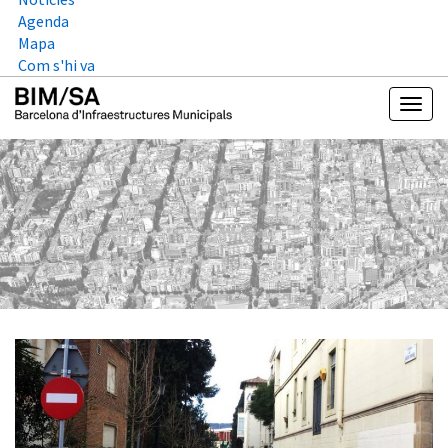
Agenda
Mapa
Com s'hi va