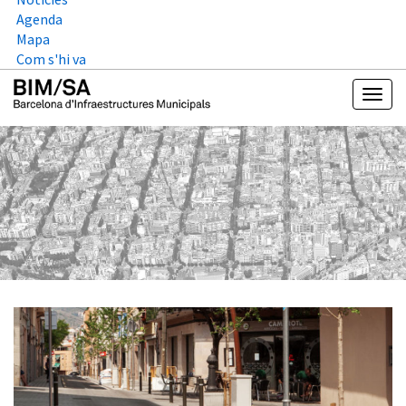
Agenda
Mapa
Com s'hi va