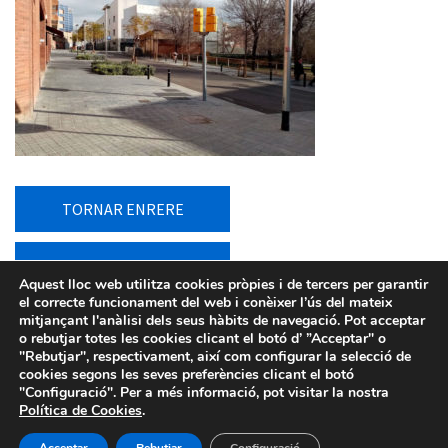
TORNAR ENRERE
TORNAR AL LLISTAT
Aquest lloc web utilitza cookies pròpies i de tercers per garantir
el correcte funcionament del web i conèixer l’ús del mateix
mitjançant l'anàlisi dels seus hàbits de navegació. Pot acceptar
o rebutjar totes les cookies clicant el botó d’ ”Acceptar" o
"Rebutjar", respectivament, així com configurar la selecció de
cookies segons les seves preferències clicant el botó
"Configuració". Per a més informació, pot visitar la nostra
Política de Cookies
.
Avís legal
-
Política de privacitat
-
Política de Cookies
-
Sistema intern d’informació
- Barcelona d'Infraestructures