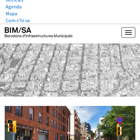
Agenda
Mapa
Com s'hi va