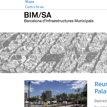
Mapa
Com s'hi va
Reur
Pala
District