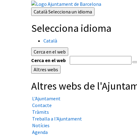
Català
Selecciona un idioma
Selecciona idioma
Català
Cerca en el web
Cerca en el web
Altres webs
Altres webs de l'Ajunta
L'Ajuntament
Contacte
Tràmits
Treballa a l'Ajuntament
Notícies
Agenda