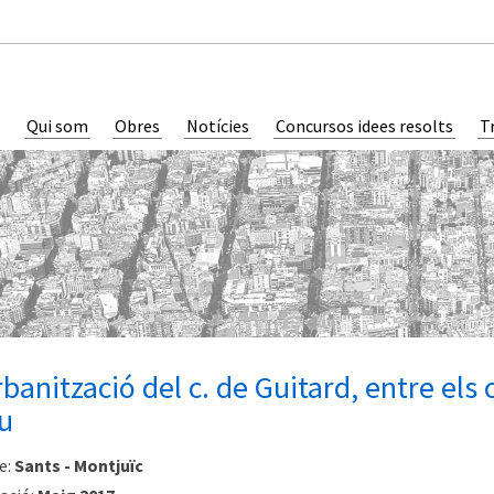
Qui som
Obres
Notícies
Concursos idees resolts
T
banització del c. de Guitard, entre els 
u
e:
Sants - Montjuïc