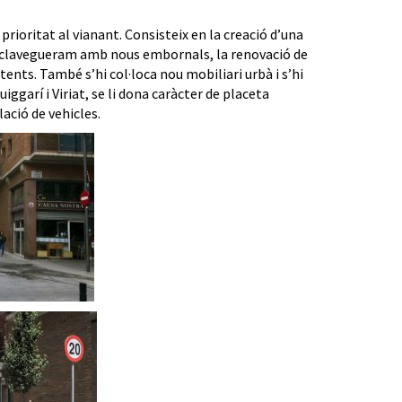
prioritat al vianant. Consisteix en la creació d’una
 de clavegueram amb nous embornals, la renovació de
ents. També s’hi col·loca nou mobiliari urbà i s’hi
iggarí i Viriat, se li dona caràcter de placeta
lació de vehicles.