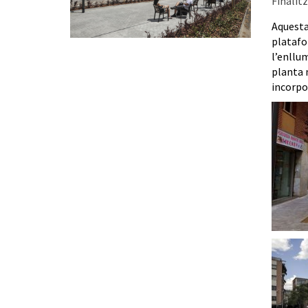
Finalitz
Aquesta 
platafo
l’enllum
planta n
incorpor