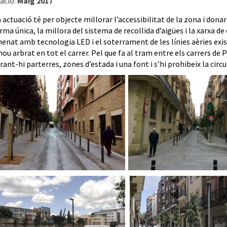
ació:
Maig 2017
actuació té per objecte millorar l’accessibilitat de la zona i donar 
rma única, la millora del sistema de recollida d’aigües i la xarxa
enat amb tecnologia LED i el soterrament de les línies aèries exist
ou arbrat en tot el carrer. Pel que fa al tram entre els carrers de Pu
ant-hi parterres, zones d’estada i una font i s’hi prohibeix la circu