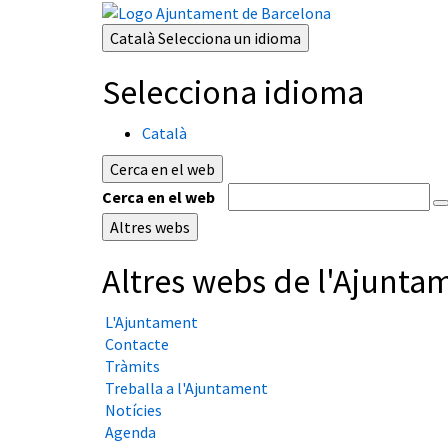
Català
Selecciona un idioma
Selecciona idioma
Català
Cerca en el web
Cerca en el web
Altres webs
Altres webs de l'Ajunta
L'Ajuntament
Contacte
Tràmits
Treballa a l'Ajuntament
Notícies
Agenda