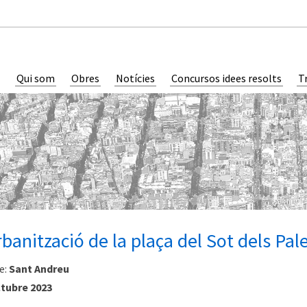
Qui som
Obres
Notícies
Concursos idees resolts
T
banització de la plaça del Sot dels Pal
e:
Sant Andreu
tubre 2023