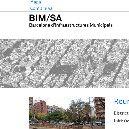
Mapa
Com s'hi va
Reur
District
Inici:
Oc