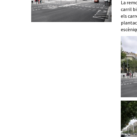
La remod
carril b
els carr
plantaci
escèniq