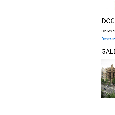
DOC
Obres d
Descarr
GAL