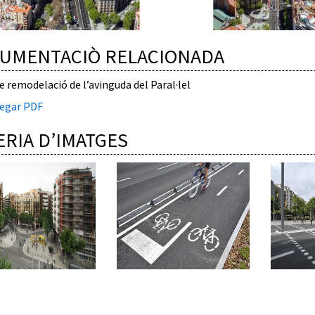
UMENTACIÒ RELACIONADA
e remodelació de l’avinguda del Paral·lel
egar PDF
ERIA D’IMATGES