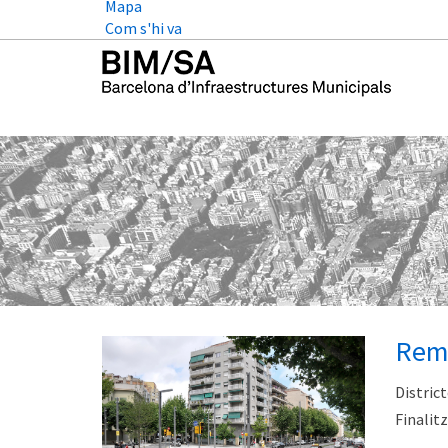
Mapa
Com s'hi va
Remo
District
Finalitz