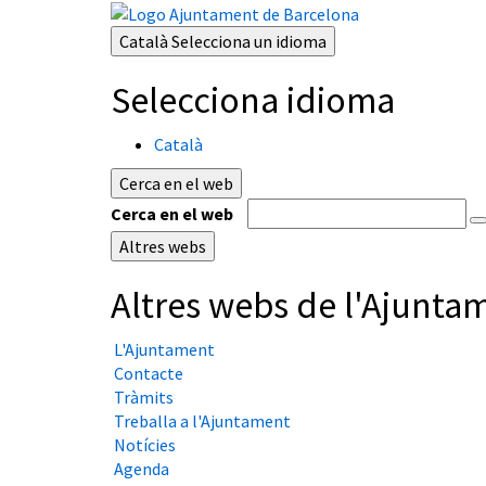
Català
Selecciona un idioma
Selecciona idioma
Català
Cerca en el web
Cerca en el web
Altres webs
Altres webs de l'Ajunta
L'Ajuntament
Contacte
Tràmits
Treballa a l'Ajuntament
Notícies
Agenda