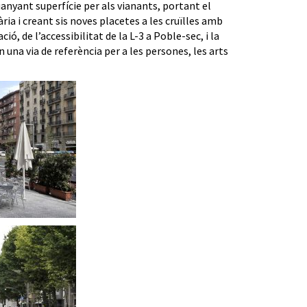
uanyant superfície per als vianants, portant el
ària i creant sis noves placetes a les cruïlles amb
ió, de l’accessibilitat de la L-3 a Poble-sec, i la
n una via de referència per a les persones, les arts