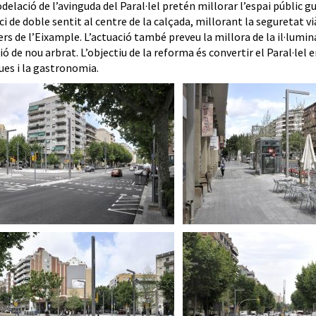
elació de l’avinguda del Paral·lel pretén millorar l’espai públic g
ici de doble sentit al centre de la calçada, millorant la seguretat vi
ers de l’Eixample. L’actuació també preveu la millora de la il·luminac
ó de nou arbrat. L’objectiu de la reforma és convertir el Paral·lel e
ues i la gastronomia.