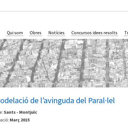
Qui som
Obres
Notícies
Concursos idees resolts
T
delació de l’avinguda del Paral·lel
e:
Sants - Montjuïc
ació:
Març 2015