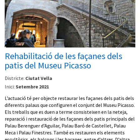
Rehabilitació de les façanes dels
patis del Museu Picasso
Districte:
Ciutat Vella
Inici:
Setembre 2021
L’actuació té per objecte restaurar les façanes dels patis dels
diferents palaus que configuren el conjunt del Museu Picasso.
Els treballs que es duen a terme consisteixen en la neteja,
reparació i restauració de les façanes dels patis principals del
Palau Berenguer d’Aguilar, Palau Baró de Castellet, Palau
Meca i Palau Finestres. També es restauren els elements
escultòrics, els balcons i les baranes, entre d’altres. D’altra