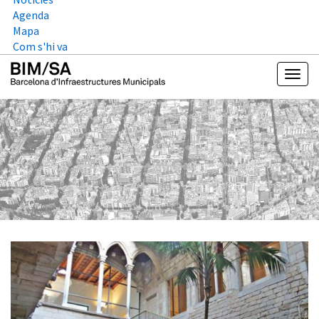
Agenda
Mapa
Com s'hi va