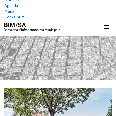
Agenda
Mapa
Com s'hi va