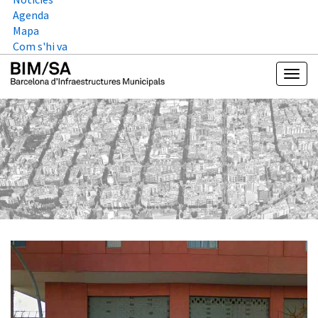
Agenda
Mapa
Com s'hi va