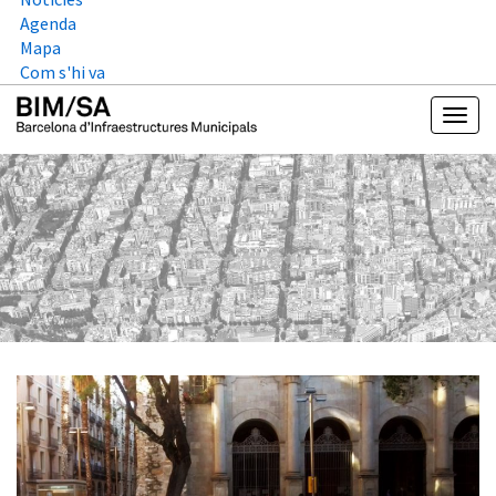
Agenda
Mapa
Com s'hi va