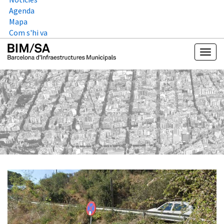
Agenda
Mapa
Com s'hi va