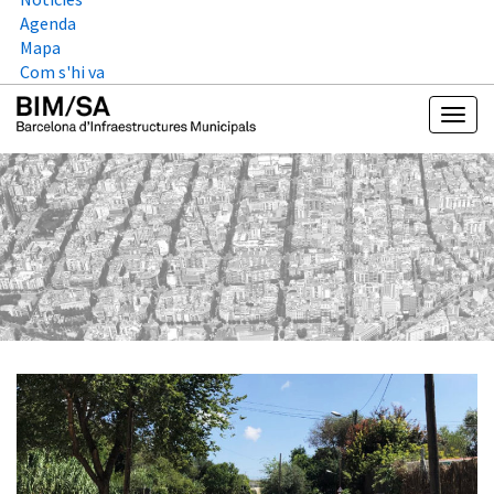
Agenda
Mapa
Com s'hi va