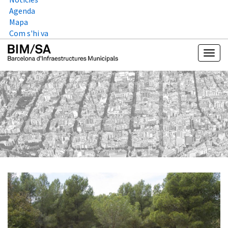
Agenda
Mapa
Com s'hi va