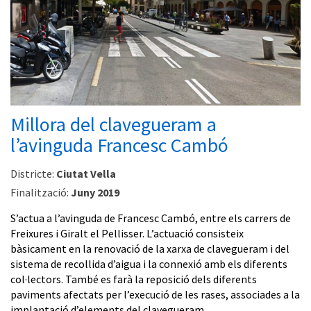
Millora del clavegueram a
l’avinguda Francesc Cambó
Districte:
Ciutat Vella
Finalització:
Juny 2019
S’actua a l’avinguda de Francesc Cambó, entre els carrers de
Freixures i Giralt el Pellisser. L’actuació consisteix
bàsicament en la renovació de la xarxa de clavegueram i del
sistema de recollida d’aigua i la connexió amb els diferents
col·lectors. També es farà la reposició dels diferents
paviments afectats per l’execució de les rases, associades a la
implantació d’elements del clavegueram.