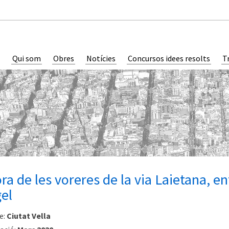
Qui som
Obres
Notícies
Concursos idees resolts
T
ora de les voreres de la via Laietana, ent
gel
e:
Ciutat Vella