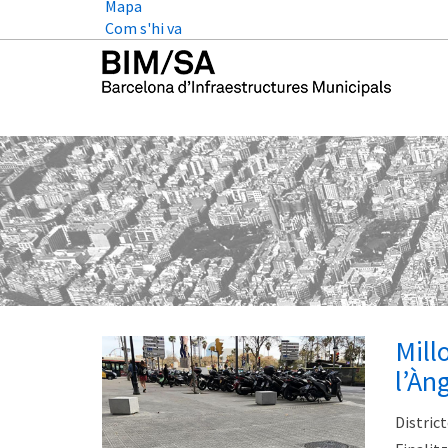
Mapa
Com s'hi va
Mill
l’Àn
District