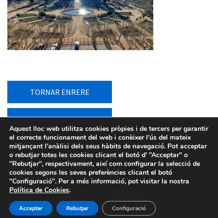
TORNAR ENRERE
TORNAR AL LLISTAT
Aquest lloc web utilitza cookies pròpies i de tercers per garantir
el correcte funcionament del web i conèixer l’ús del mateix
mitjançant l'anàlisi dels seus hàbits de navegació. Pot acceptar
o rebutjar totes les cookies clicant el botó d’ ”Acceptar" o
"Rebutjar", respectivament, així com configurar la selecció de
cookies segons les seves preferències clicant el botó
"Configuració". Per a més informació, pot visitar la nostra
Política de Cookies
.
Avís legal
-
Política de privacitat
-
Política de Cookies
-
Sistema intern d’informació
- Barcelona d'Infraestructures
Acceptar
Rebutjar
Configuració
Municipals - 2026