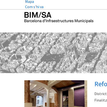
Mapa
Com s'hi va
Refo
District
Finalitz