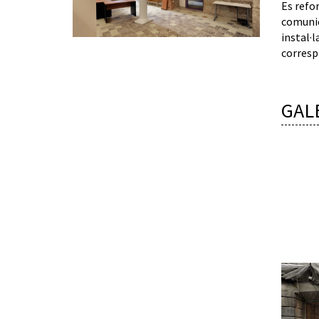
Es refor
comunica
instal·l
corresp
GAL