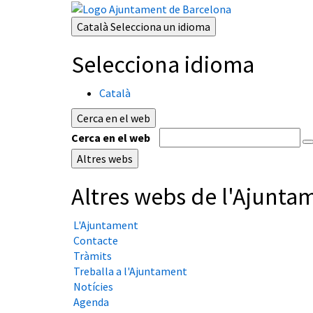
Català
Selecciona un idioma
Selecciona idioma
Català
Cerca en el web
Cerca en el web
Altres webs
Altres webs de l'Ajunta
L'Ajuntament
Contacte
Tràmits
Treballa a l'Ajuntament
Notícies
Agenda