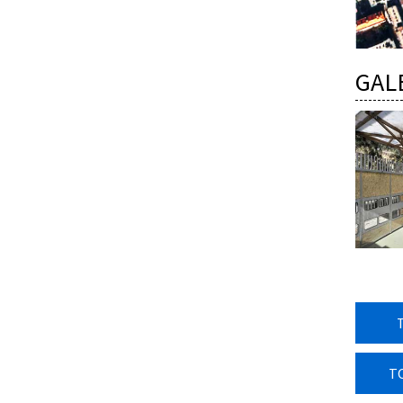
GAL
T