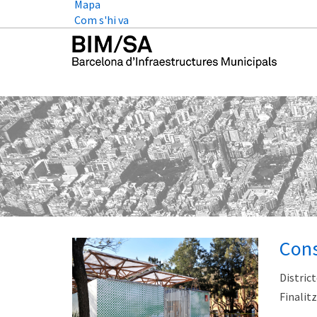
Mapa
Com s'hi va
Cons
District
Finalitz