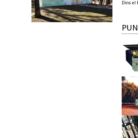
Dins el 
PUN