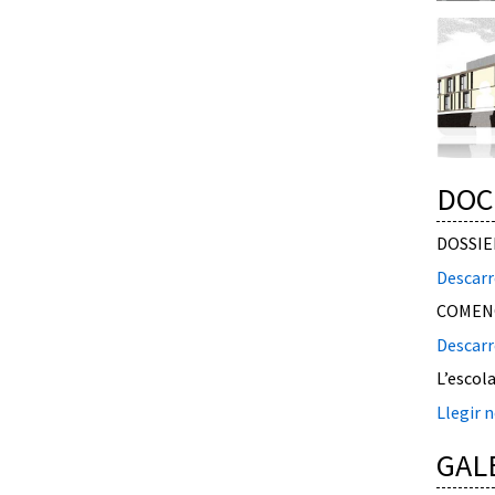
DOC
DOSSIE
Descarr
COMENC
Descarr
L’escol
Llegir n
GAL