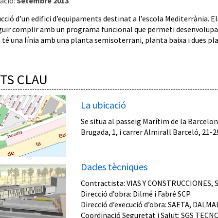
ació:
Setembre 2013
ció d’un edifici d’equipaments destinat a l’escola Mediterrània. El
uir complir amb un programa funcional que permeti desenvolupar l
 té una línia amb una planta semisoterrani, planta baixa i dues pla
TS CLAU
La ubicació
Se situa al passeig Marítim de la Barcelon
Brugada, 1, i carrer Almirall Barceló, 21-
Dades tècniques
Contractista: VIAS Y CONSTRUCCIONES, S
Direcció d’obra: Dilmé i Fabré SCP
Direcció d’execució d’obra: SAETA, DAL
Coordinació Seguretat i Salut: SGS TECNO