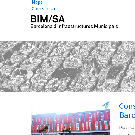
Mapa
Com s'hi va
Cons
Barc
District