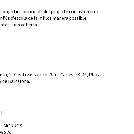
s objectius principals del projecte consisteixen a
’ús d’escola de la millor manera possible.
ntes i una coberta.
eta, 1-7, entre els carrer Sant Carles, 44-46, Plaça
29 de Barcelona.
.L.
MAU-MORROS
S S.A.