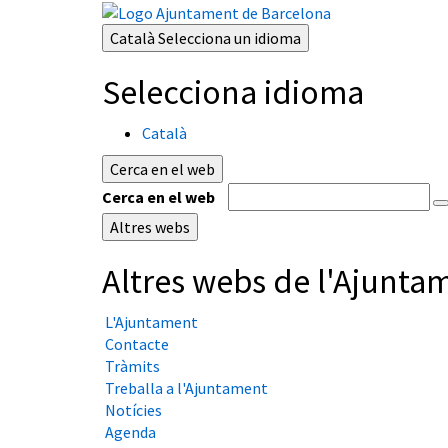
Català
Selecciona un idioma
Selecciona idioma
Català
Cerca en el web
Cerca en el web
Altres webs
Altres webs de l'Ajunta
L'Ajuntament
Contacte
Tràmits
Treballa a l'Ajuntament
Notícies
Agenda