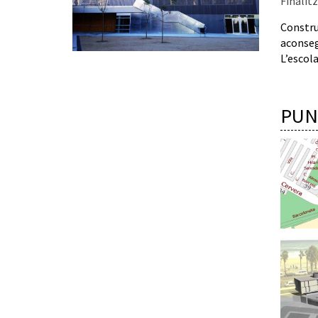
Finalitz
Construc
aconseg
L’escola
PUN