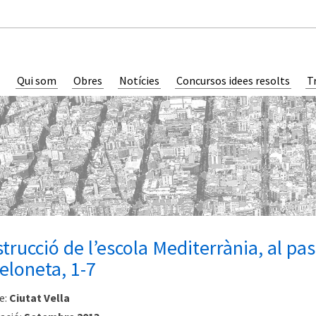
Qui som
Obres
Notícies
Concursos idees resolts
T
trucció de l’escola Mediterrània, al pa
eloneta, 1-7
e:
Ciutat Vella