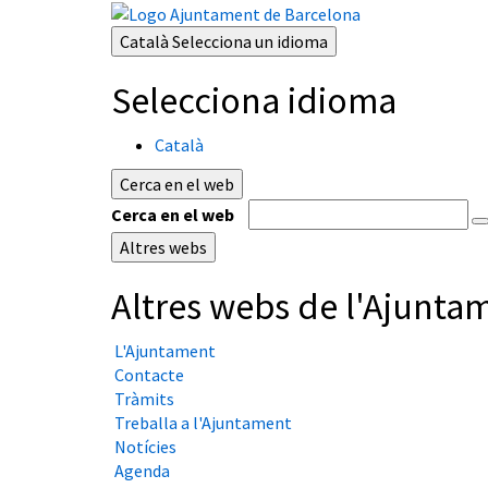
Català
Selecciona un idioma
Selecciona idioma
Català
Cerca en el web
Cerca en el web
Altres webs
Altres webs de l'Ajunta
L'Ajuntament
Contacte
Tràmits
Treballa a l'Ajuntament
Notícies
Agenda