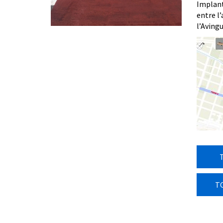
Implanta
entre l’
l’Aving
T