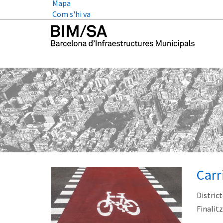
Mapa
Com s'hi va
Carri
District
Finalitz