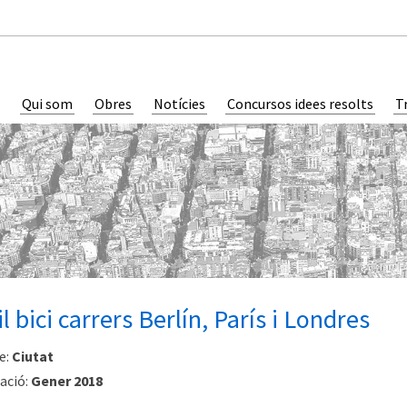
Qui som
Obres
Notícies
Concursos idees resolts
T
l bici carrers Berlín, París i Londres
e:
Ciutat
ació:
Gener 2018