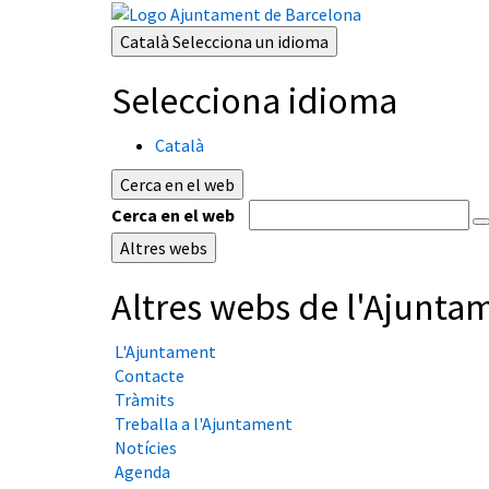
Català
Selecciona un idioma
Selecciona idioma
Català
Cerca en el web
Cerca en el web
Altres webs
Altres webs de l'Ajunta
L'Ajuntament
Contacte
Tràmits
Treballa a l'Ajuntament
Notícies
Agenda