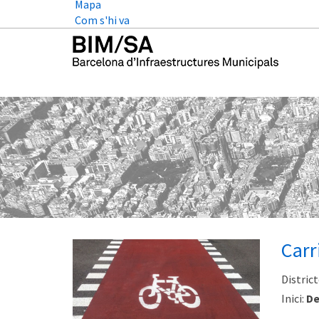
Mapa
Com s'hi va
Carr
District
Inici:
De