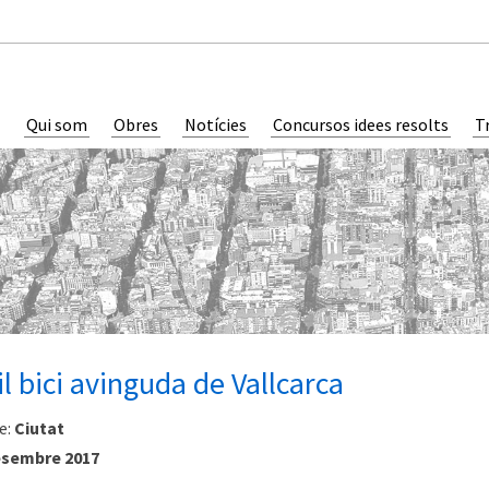
Qui som
Obres
Notícies
Concursos idees resolts
T
il bici avinguda de Vallcarca
e:
Ciutat
sembre 2017