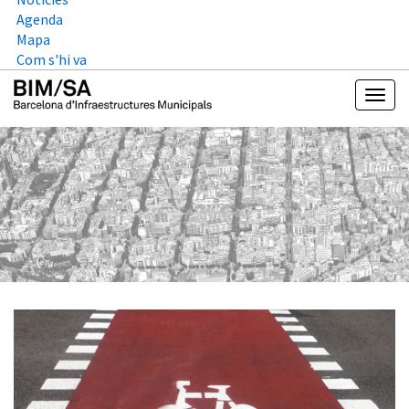
Agenda
Mapa
Com s'hi va