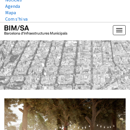
Agenda
Mapa
Com s'hi va