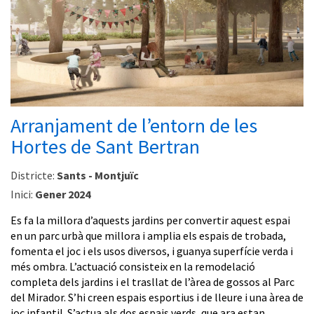
Arranjament de l’entorn de les
Hortes de Sant Bertran
Districte:
Sants - Montjuïc
Inici:
Gener 2024
Es fa la millora d’aquests jardins per convertir aquest espai
en un parc urbà que millora i amplia els espais de trobada,
fomenta el joc i els usos diversos, i guanya superfície verda i
més ombra. L’actuació consisteix en la remodelació
completa dels jardins i el trasllat de l’àrea de gossos al Parc
del Mirador. S’hi creen espais esportius i de lleure i una àrea de
joc infantil. S’actua als dos espais verds, que ara estan