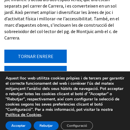
separats pel carrer de Carrera, i es converteixen en un sol
jardí. Això permet ampliar i diversificar les àrees de joc i
d’activitat física i millorar-ne l’accessibilitat. També, en el
marc d’aquestes obres, s’inclouen les de construcció del
sobreeixidor del col·lector del pg. de Montjuïc amb el c. de
Carrera.
TORNAR ENRERE
TORNAR AL LLISTAT
Aquest lloc web utilitza cookies pròpies i de tercers per garantir
el correcte funcionament del web i conèixer l’ús del mateix
mitjançant l'anàlisi dels seus hàbits de navegació. Pot acceptar
o rebutjar totes les cookies clicant el botó d’ ”Acceptar" o
"Rebutjar", respectivament, així com configurar la selecció de
cookies segons les seves preferències clicant el botó
"Configuració". Per a més informació, pot visitar la nostra
Política de Cookies
.
Avís legal
-
Política de privacitat
-
Política de Cookies
-
Sistema intern d’informació
- Barcelona d'Infraestructures
Acceptar
Rebutjar
Configuració
Municipals - 2026