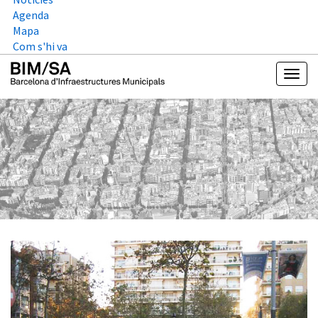
Agenda
Mapa
Com s'hi va