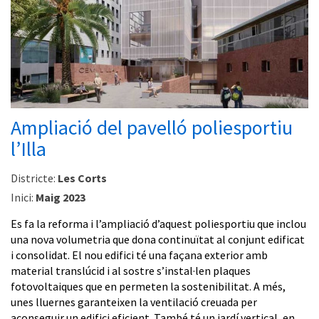
Ampliació del pavelló poliesportiu
l’Illa
Districte:
Les Corts
Inici:
Maig 2023
Es fa la reforma i l’ampliació d’aquest poliesportiu que inclou
una nova volumetria que dona continuïtat al conjunt edificat
i consolidat. El nou edifici té una façana exterior amb
material translúcid i al sostre s’instal·len plaques
fotovoltaiques que en permeten la sostenibilitat. A més,
unes lluernes garanteixen la ventilació creuada per
aconseguir un edifici eficient. També té un jardí vertical, en