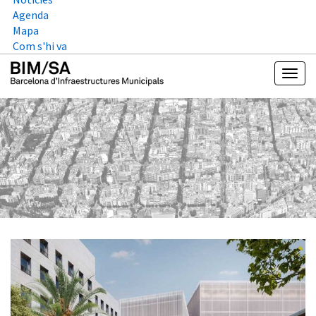
Agenda
Mapa
Com s'hi va