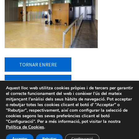
TORNAR ENRERE
TORNAR AL LLISTAT
Aquest lloc web utilitza cookies pròpies i de tercers per garantir
el correcte funcionament del web i conèixer l’ús del mateix
mitjançant l'anàlisi dels seus hàbits de navegació. Pot acceptar
o rebutjar totes les cookies clicant el botó d’ ”Acceptar" o
"Rebutjar", respectivament, així com configurar la selecció de
cookies segons les seves preferències clicant el botó
"Configuració". Per a més informació, pot visitar la nostra
Política de Cookies
.
Avís legal
-
Política de privacitat
-
Política de Cookies
-
Sistema intern d’informació
- Barcelona d'Infraestructures
Acceptar
Rebutjar
Configuració