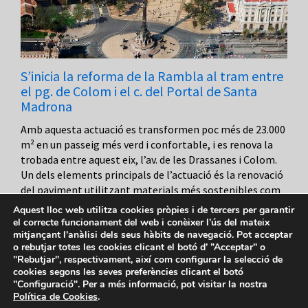
S’inicia la reforma de la Rambla al tram entre
el pg. de Colom i el c. del Portal de Santa
Madrona
Amb aquesta actuació es transformen poc més de 23.000
m² en un passeig més verd i confortable, i es renova la
trobada entre aquest eix, l’av. de les Drassanes i Colom.
Un dels elements principals de l’actuació és la renovació
del paviment utilitzant materials més sostenibles com
la pedra natural, granit o pòrfir, que unifiquen […]
Aquest lloc web utilitza cookies pròpies i de tercers per garantir
el correcte funcionament del web i conèixer l’ús del mateix
mitjançant l'anàlisi dels seus hàbits de navegació. Pot acceptar
o rebutjar totes les cookies clicant el botó d’ ”Acceptar" o
"Rebutjar", respectivament, així com configurar la selecció de
cookies segons les seves preferències clicant el botó
"Configuració". Per a més informació, pot visitar la nostra
Política de Cookies
.
Avís legal
-
Política de privacitat
-
Política de Cookies
-