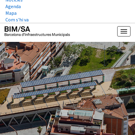
Agenda
Mapa
Com s'hi va